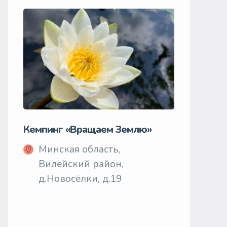
Кемпинг «Вращаем Землю»
Агроуса
Минская область,
Минс
Вилейский район,
Моло
д.Новосёлки, д.19
д.Сл