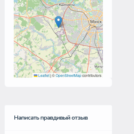
Leaflet
|
©
OpenStreetMap
contributors
Написать правдивый отзыв